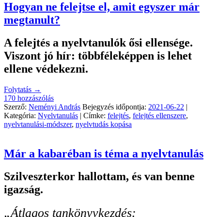
Hogyan ne felejtse el, amit egyszer már
megtanult?
A felejtés a nyelvtanulók ősi ellensége.
Viszont jó hír: többféleképpen is lehet
ellene védekezni.
Folytatás
→
170 hozzászólás
Szerző:
Neményi András
Bejegyzés időpontja:
2021-06-22
|
Kategória:
Nyelvtanulás
| Címke:
felejtés
,
felejtés ellenszere
,
nyelvtanulási-módszer
,
nyelvtudás kopása
Már a kabaréban is téma a nyelvtanulás
Szilveszterkor hallottam, és van benne
igazság.
„Átlagos tankönyvkezdés: