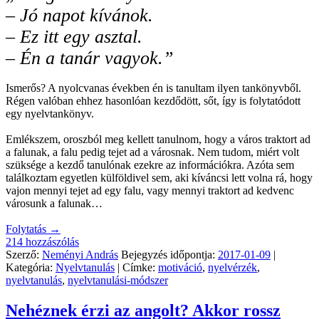
– Jó napot kívánok.
– Ez itt egy asztal.
– Én a tanár vagyok.”
Ismerős? A nyolcvanas években én is tanultam ilyen tankönyvből.
Régen valóban ehhez hasonlóan kezdődött, sőt, így is folytatódott
egy nyelvtankönyv.
Emlékszem, oroszból meg kellett tanulnom, hogy a város traktort ad
a falunak, a falu pedig tejet ad a városnak. Nem tudom, miért volt
szüksége a kezdő tanulónak ezekre az információkra. Azóta sem
találkoztam egyetlen külföldivel sem, aki kíváncsi lett volna rá, hogy
vajon mennyi tejet ad egy falu, vagy mennyi traktort ad kedvenc
városunk a falunak…
Folytatás
→
214 hozzászólás
Szerző:
Neményi András
Bejegyzés időpontja:
2017-01-09
|
Kategória:
Nyelvtanulás
| Címke:
motiváció
,
nyelvérzék
,
nyelvtanulás
,
nyelvtanulási-módszer
Nehéznek érzi az angolt? Akkor rossz