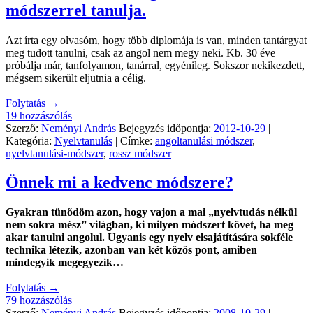
módszerrel tanulja.
Azt írta egy olvasóm, hogy több diplomája is van, minden tantárgyat
meg tudott tanulni, csak az angol nem megy neki. Kb. 30 éve
próbálja már, tanfolyamon, tanárral, egyénileg. Sokszor nekikezdett,
mégsem sikerült eljutnia a célig.
Folytatás
→
19 hozzászólás
Szerző:
Neményi András
Bejegyzés időpontja:
2012-10-29
|
Kategória:
Nyelvtanulás
| Címke:
angoltanulási módszer
,
nyelvtanulási-módszer
,
rossz módszer
Önnek mi a kedvenc módszere?
Gyakran tűnődöm azon, hogy vajon a mai „nyelvtudás nélkül
nem sokra mész” világban, ki milyen módszert követ, ha meg
akar tanulni angolul. Ugyanis egy nyelv elsajátítására sokféle
technika létezik, azonban van két közös pont, amiben
mindegyik megegyezik…
Folytatás
→
79 hozzászólás
Szerző:
Neményi András
Bejegyzés időpontja:
2008-10-29
|