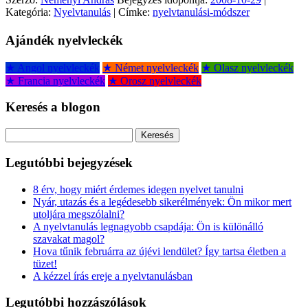
Kategória:
Nyelvtanulás
| Címke:
nyelvtanulási-módszer
Ajándék nyelvleckék
★ Angol nyelvleckék
★ Német nyelvleckék
★ Olasz nyelvleckék
★ Francia nyelvleckék
★ Orosz nyelvleckék
Keresés a blogon
Keresés:
Legutóbbi bejegyzések
8 érv, hogy miért érdemes idegen nyelvet tanulni
Nyár, utazás és a legédesebb sikerélmények: Ön mikor mert
utoljára megszólalni?
A nyelvtanulás legnagyobb csapdája: Ön is különálló
szavakat magol?
Hova tűnik februárra az újévi lendület? Így tartsa életben a
tüzet!
A kézzel írás ereje a nyelvtanulásban
Legutóbbi hozzászólások