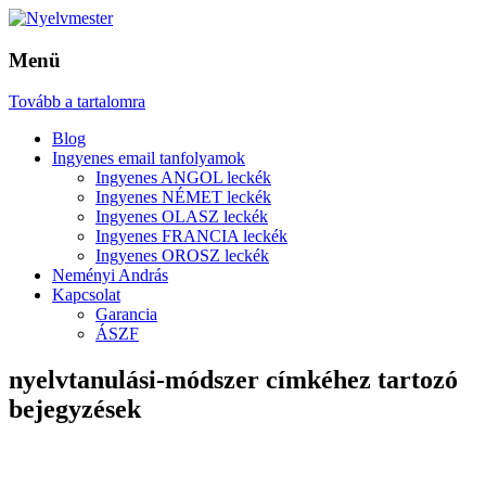
Menü
Tovább a tartalomra
Blog
Ingyenes email tanfolyamok
Ingyenes ANGOL leckék
Ingyenes NÉMET leckék
Ingyenes OLASZ leckék
Ingyenes FRANCIA leckék
Ingyenes OROSZ leckék
Neményi András
Kapcsolat
Garancia
ÁSZF
nyelvtanulási-módszer
címkéhez tartozó
bejegyzések