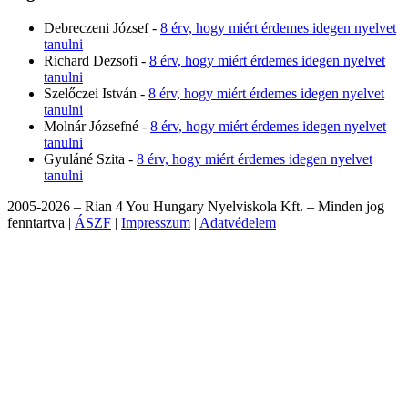
Debreczeni József
-
8 érv, hogy miért érdemes idegen nyelvet
tanulni
Richard Dezsofi
-
8 érv, hogy miért érdemes idegen nyelvet
tanulni
Szelőczei István
-
8 érv, hogy miért érdemes idegen nyelvet
tanulni
Molnár Józsefné
-
8 érv, hogy miért érdemes idegen nyelvet
tanulni
Gyuláné Szita
-
8 érv, hogy miért érdemes idegen nyelvet
tanulni
2005-2026 – Rian 4 You Hungary Nyelviskola Kft. – Minden jog
fenntartva |
ÁSZF
|
Impresszum
|
Adatvédelem